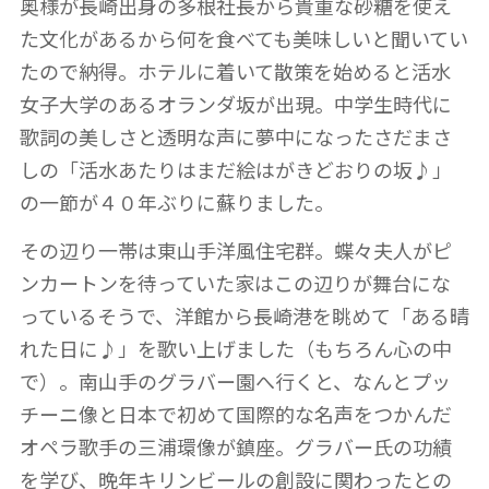
奥様が長崎出身の多根社長から貴重な砂糖を使え
た文化があるから何を食べても美味しいと聞いてい
たので納得。ホテルに着いて散策を始めると活水
女子大学のあるオランダ坂が出現。中学生時代に
歌詞の美しさと透明な声に夢中になったさだまさ
しの「活水あたりはまだ絵はがきどおりの坂♪」
の一節が４０年ぶりに蘇りました。
その辺り一帯は東山手洋風住宅群。蝶々夫人がピ
ンカートンを待っていた家はこの辺りが舞台にな
っているそうで、洋館から長崎港を眺めて「ある晴
れた日に♪」を歌い上げました（もちろん心の中
で）。南山手のグラバー園へ行くと、なんとプッ
チーニ像と日本で初めて国際的な名声をつかんだ
オペラ歌手の三浦環像が鎮座。グラバー氏の功績
を学び、晩年キリンビールの創設に関わったとの