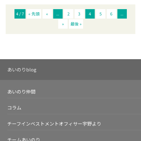
4 / 7
« 先頭
«
...
2
3
4
5
6
...
»
最後 »
あいのりblog
あいのり仲間
コラム
チーフインベストメントオフィサー宇野より
チームあいのり