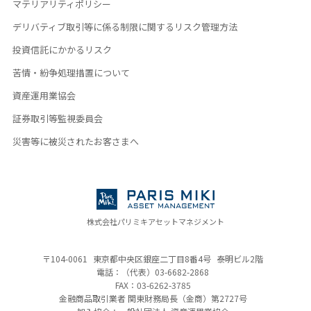
マテリアリティポリシー
デリバティブ取引等に係る制限に関するリスク管理方法
投資信託にかかるリスク
苦情・紛争処理措置について
資産運用業協会
証券取引等監視委員会
災害等に被災されたお客さまへ
株式会社パリミキアセットマネジメント
〒104-0061
東京都中央区銀座二丁目8番4号
泰明ビル2階
電話：（代表）
03-6682-2868
FAX：03-6262-3785
金融商品取引業者 関東財務局長（金商）
第2727号