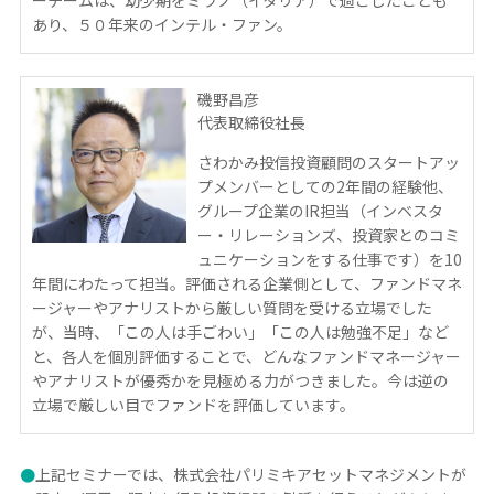
ーチームは、幼少期をミラノ（イタリア）で過ごしたことも
あり、５０年来のインテル・ファン。
磯野昌彦
代表取締役社長
さわかみ投信投資顧問のスタートアッ
プメンバーとしての2年間の経験他、
グループ企業のIR担当（インベスタ
ー・リレーションズ、投資家とのコミ
ュニケーションをする仕事です）を10
年間にわたって担当。評価される企業側として、ファンドマネ
ージャーやアナリストから厳しい質問を受ける立場でした
が、当時、「この人は手ごわい」「この人は勉強不足」など
と、各人を個別評価することで、どんなファンドマネージャー
やアナリストが優秀かを見極める力がつきました。今は逆の
立場で厳しい目でファンドを評価しています。
●
上記セミナーでは、株式会社パリミキアセットマネジメントが