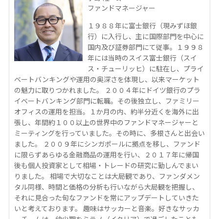
ファンドマネージャー
１９８８年に富士銀行（現みずほ銀
行）に入行し、主に国際部門を中心に
国内及び証券部門にて従事。１９９８
年には当時のスイス富士銀行（スイ
ス・チューリッヒ）に駐在し、プライ
ベートバンキングや運用の奥深さを体現し、以来マーケット
の魅力に取りつかれました。 ２００４年にドイツ銀行のプラ
イベートバンキング部門に転職。その後独立し、ファミリー
オフィスの運用を担当。１か月の内、約半分近くを海外に出
張し、年間約１００以上の世界中のファンドマネージャーと
ミーティングを行っていました。その時に、多根さんと出会い
ました。 ２００９年にシンガポールに拠点を移し、ファンド
に限らずあらゆる金融商品の運用を行い、２０１７年に帰国
後も個人投資家として相場・トレードの研究に勤しんでまい
りました。 相場で大切なことは大局観であり、ファンダメン
タル同様、時間と価格の分析も行いながら大局観を把握し、
それに見合った旬なファンドを常にアップデートしていきた
いと考えております。 趣味はサッカーと音楽。好きなサッカ