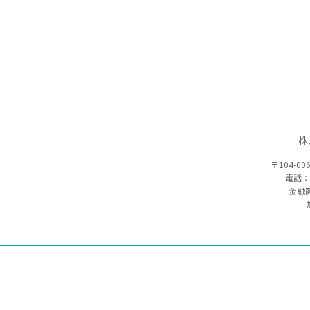
株
〒104-00
電話：
金融