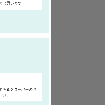
とと思います …
信であるクローバーの強
まし …