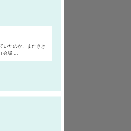
ていたのか、またきき
（会場 …