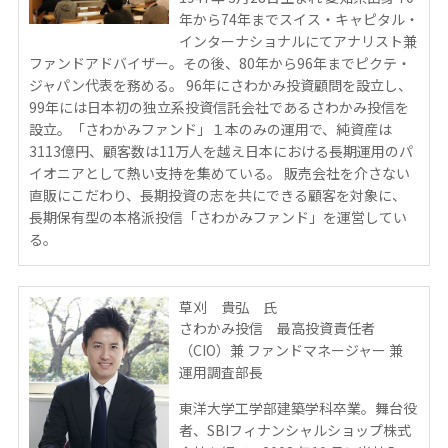
年から74年までスイス・キャピタル・
インターナショナルにてアナリスト兼
ファンドアドバイザー。その後、80年から96年までピクテ・
ジャパン代表を務める。 96年にさわかみ投資顧問を設立し、
99年には日本初の独立系投資信託会社であるさわかみ投信を
設立。「さわかみファンド」１本のみの運用で、純資産は
3113億円、顧客数は11万人を越え日本における長期運用のパ
イオニアとして熱い支持を集めている。 販売会社を介さない
直販にこだわり、長期投資の志を共にできる顧客を対象に、
長期保有型の本格派投信「さわかみファンド」を運営してい
る。
草刈 貴弘 氏
さわかみ投信 最高投資責任者
（CIO）兼 ファンドマネージャー 兼
運用調査部長
東洋大学工学部建築学科卒業。舞台役
者、SBIフィナンシャルショップ株式