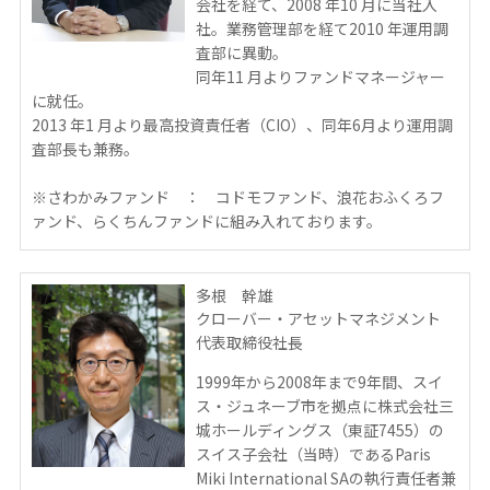
会社を経て、2008 年10 月に当社入
社。業務管理部を経て2010 年運用調
査部に異動。
同年11 月よりファンドマネージャー
に就任。
2013 年1 月より最高投資責任者（CIO）、同年6月より運用調
査部長も兼務。
※さわかみファンド ： コドモファンド、浪花おふくろフ
ァンド、らくちんファンドに組み入れております。
多根 幹雄
クローバー・アセットマネジメント
代表取締役社長
1999年から2008年まで9年間、スイ
ス・ジュネーブ市を拠点に株式会社三
城ホールディングス（東証7455）の
スイス子会社（当時）であるParis
Miki International SAの執行責任者兼