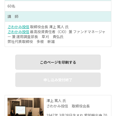
60名
講 師
さわかみ投信
取締役会長 澤上 篤人 氏
さわかみ投信
最高投資責任者（CIO）兼 ファンドマネージャ
ー 兼 運用調査部長 草刈 貴弘氏
弊社代表取締役 多根 幹雄
このページを印刷する
申し込み受付終了
澤上 篤人 氏
さわかみ投信 取締役会長
1947年 3月28日生まれ 愛知県出身 70