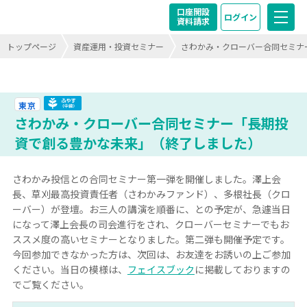
口座開設
ログイン
資料請求
トップページ
資産運用・投資セミナー
さわかみ・クローバー合同セミナ
ふやす（中級）終了
東京
さわかみ・クローバー合同セミナー「長期投
資で創る豊かな未来」（終了しました）
さわかみ投信との合同セミナー第一弾を開催しました。澤上会
長、草刈最高投資責任者（さわかみファンド）、多根社長（クロ
ーバー）が登壇。お三人の講演を順番に、との予定が、急遽当日
になって澤上会長の司会進行をされ、クローバーセミナーでもお
ススメ度の高いセミナーとなりました。第二弾も開催予定です。
今回参加できなかった方は、次回は、お友達をお誘いの上ご参加
ください。当日の模様は、
フェイスブック
に掲載しておりますの
でご覧ください。