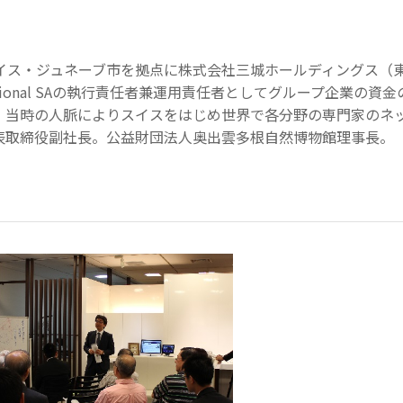
、スイス・ジュネーブ市を拠点に株式会社三城ホールディングス（東
nternational SAの執行責任者兼運用責任者としてグループ企業
。当時の人脈によりスイスをはじめ世界で各分野の専門家のネ
表取締役副社長。公益財団法人奥出雲多根自然博物館理事長。