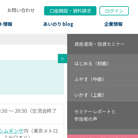
お問い合わせ
口座開設
・
資料請求
ログイン
ト情報
あいのり blog
企業情報
資産運用・投資セミナー
はじめる（初級）
ふやす（中級）
いかす（上級）
:30 ～ 20:50（交流会終了
セミナーレポートと
参加者の声
シムギンザ
内（東京メトロ
 7 出口すぐ）