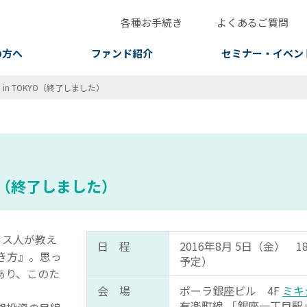
各種お手続き
よくあるご質問
の方へ
ファンド紹介
セミナー・イベン
n TOKYO（終了しました）
O（終了しました）
イス人が教え
日 程
2016年8月 5日（金） 18
き方』。思っ
予定）
あり、このた
会 場
ポーラ銀座ビル 4F
ミキ
有楽町線 「銀座一丁目駅」