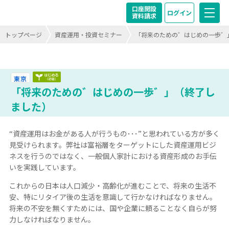
口座開設
ログイン
資料請求
トップページ
資産運用・投資セミナー
「将来のための゛はじめの一歩゛
はじめる（初級）終了
東京
「将来のための゛はじめの一歩゛」（終了し
ました）
“資産運用はお金がある人が行うもの･･･”と思われている方が多く
見受けられます。弊社は富裕層をターゲットにした資産運用ビジ
ネスを行うのではなく、一般個人家計における資産形成のお手伝
いを実践しています。
これからの日本は人口減少・高齢化が進むことで、将来の生活不
安、特にリタイア後の生活を意識して行かなければなりません。
将来の不安を無くすためには、国や企業に頼ることなく自らが努
力しなければなりません。