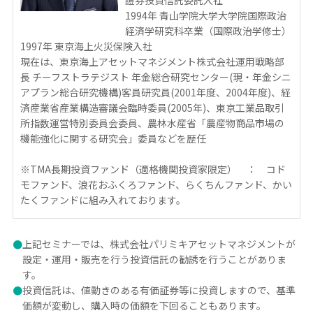
證券投資信託委託入社
1994年 青山学院大学大学院国際政治
経済学研究科卒業（国際政治学修士）
1997年 東京海上火災保険入社
現在は、東京海上アセットマネジメント株式会社運用戦略部
長 チーフストラテジスト 年金総合研究センター(現・年金シニ
アプラン総合研究機構)客員研究員(2001年度、2004年度)、経
済産業省産業構造審議会臨時委員(2005年)、東京工業品取引
所指数運営特別委員会委員、農林水産省「農産物商品市場の
機能強化に関する研究会」委員などを歴任
※TMA長期投資ファンド（適格機関投資家限定） ： コド
モファンド、浪花おふくろファンド、らくちんファンド、かい
たくファンドに組み入れております。
●
上記セミナーでは、株式会社パリミキアセットマネジメントが
設定・運用・販売を行う投資信託の勧誘を行うことがありま
す。
●
投資信託は、値動きのある有価証券等に投資しますので、基準
価額が変動し、購入時の価額を下回ることもあります。