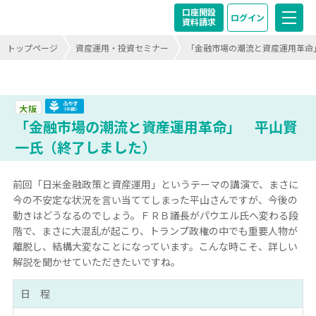
口座開設
ログイン
資料請求
トップページ
資産運用・投資セミナー
「金融市場の潮流と資産運用革命
ふやす（中級）終了
大阪
「金融市場の潮流と資産運用革命」 平山賢
一氏（終了しました）
前回「日米金融政策と資産運用」というテーマの講演で、まさに
今の不安定な状況を言い当ててしまった平山さんですが、今後の
動きはどうなるのでしょう。ＦＲＢ議長がパウエル氏へ変わる段
階で、まさに大混乱が起こり、トランプ政権の中でも重要人物が
離脱し、結構大変なことになっています。こんな時こそ、詳しい
解説を聞かせていただきたいですね。
日 程