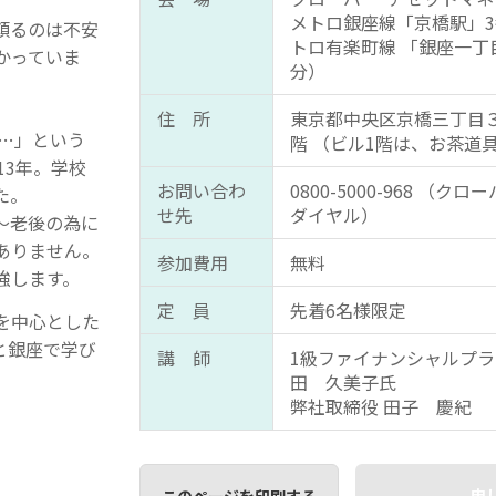
メトロ銀座線「京橋駅」3
頼るのは不安
トロ有楽町線 「銀座一丁
かっていま
分）
住 所
東京都中央区京橋三丁目
…」という
階 （ビル1階は、お茶道
13年。学校
お問い合わ
0800-5000-968 （
た。
せ先
ダイヤル）
～老後の為に
ありません。
参加費用
無料
強します。
定 員
先着6名様限定
を中心とした
と銀座で学び
講 師
1級ファイナンシャルプラ
田 久美子氏
弊社取締役 田子 慶紀
申