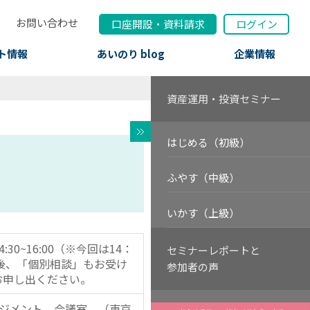
お問い合わせ
口座開設
・
資料請求
ログイン
ト情報
あいのり blog
企業情報
資産運用・投資セミナー
はじめる（初級）
ふやす（中級）
いかす（上級）
:30~16:00（※今回は14：
セミナーレポートと
後、「個別相談」もお受け
参加者の声
お申し出ください。
ネジメント 会議室 （東京