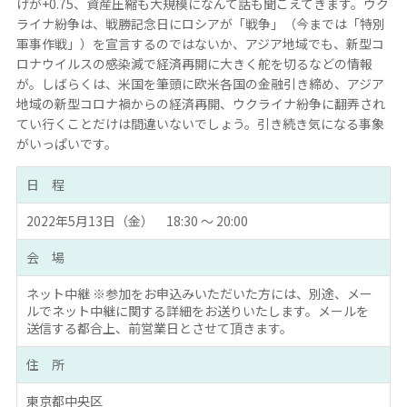
げが+0.75、資産圧縮も大規模になんて話も聞こえてきます。ウク
ライナ紛争は、戦勝記念日にロシアが「戦争」（今までは「特別
軍事作戦」）を宣言するのではないか、アジア地域でも、新型コ
ロナウイルスの感染減で経済再開に大きく舵を切るなどの情報
が。しばらくは、米国を筆頭に欧米各国の金融引き締め、アジア
地域の新型コロナ禍からの経済再開、ウクライナ紛争に翻弄され
てい行くことだけは間違いないでしょう。引き続き気になる事象
がいっぱいです。
日 程
2022年5月13日（金） 18:30 ～ 20:00
会 場
ネット中継 ※参加をお申込みいただいた方には、別途、メー
ルでネット中継に関する詳細をお送りいたします。メールを
送信する都合上、前営業日とさせて頂きます。
住 所
東京都中央区