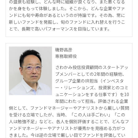
の盛衰も経験し、どんな時に組織が良くなり、また悪くなる
かを身をもって体験しました。そこから、どんな企業やファ
ンドにも旬や寿命があるというのが持論です。その為、常に
新しいファンドを発掘し、旬のファンドに入れ替えを行うこ
とで、長期で高いパフォーマンスを目指しています。
磯野昌彦
専務取締役
さわかみ投信投資顧問のスタートアッ
プメンバーとしての2年間の経験他、
グループ企業のIR担当（インベスタ
ー・リレーションズ、投資家とのコミ
ュニケーションをする仕事です）を10
年間にわたって担当。評価される企業
側として、ファンドマネージャーやアナリストから厳しい質問
を受ける立場でしたが、当時、「この人は手ごわい」「この
人は勉強不足」などと、各人を個別評価することで、どんなフ
ァンドマネージャーやアナリストが優秀かを見極める力がつ
きました。今は逆の立場で厳しい目でファンドを評価してい