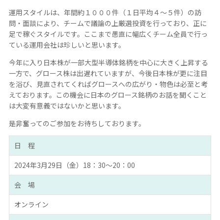
運用スタイルは、年間約１０００件（１日平均４～５件）の訪
問・面談により、チームで議論の上厳選投資を行っており、正に
足で稼ぐスタイルです。ここまで愚直に幅広くチーム全員で行っ
ている運用会社は珍しいと思います。
今年に入り日本株が一部大型半導体銘柄を中心に大きく上昇する
一方で、グロース株は出遅れていますが、今後日本株が更に注目
を浴び、見直されてくればグロースへの広がり・物色は必至と考
えております。この機会に日本のグロース銘柄のお話を聞くこと
は大変有意義ではないかと思います。
是非奮ってのご参加をお待ちしております。
日 程
2024年3月29日（金）18：30～20：00
会 場
オンライン