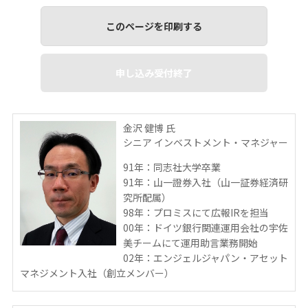
このページを印刷する
申し込み受付終了
金沢 健博 氏
シニア インベストメント・マネジャー
91年：同志社大学卒業
91年：山一證券入社（山一証券経済研
究所配属）
98年：プロミスにて広報IRを担当
00年：ドイツ銀行関連運用会社の宇佐
美チームにて運用助言業務開始
02年：エンジェルジャパン・アセット
マネジメント入社（創立メンバー）