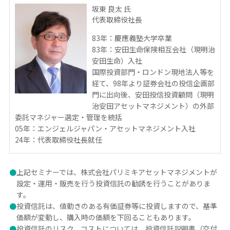
坂東 良太 氏
代表取締役社長
83年：慶應義塾大学卒業
83年：安田生命保険相互会社（現明治
安田生命）入社
国際投資部門・ロンドン現地法人等を
経て、98年より証券会社の投信企画部
門に出向後、安田投信投資顧問（現明
治安田アセットマネジメント）の外部
委託マネジャー選定・管理を統括
05年：エンジェルジャパン・アセットマネジメント入社
24年：代表取締役社長就任
●
上記セミナーでは、株式会社パリミキアセットマネジメントが
設定・運用・販売を行う投資信託の勧誘を行うことがありま
す。
●
投資信託は、値動きのある有価証券等に投資しますので、基準
価額が変動し、購入時の価額を下回ることもあります。
●
投資信託のリスク、コストについては、投資信託説明書（交付